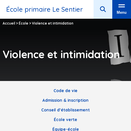
École primaire Le Sentier
Menu
Accueil
>
École
>
Violence et intimidation
Violence et intimidation
Code de vie
Admission & inscription
Conseil d’établissement
École verte
Équipe-école