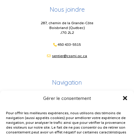
Nous joindre
287, chemin de la Grande-Côte
Boisbriand (Québec)
J7G 2L2
450 433-5515
sentier@cssmi.qc.ca
Navigation
Gérer le consentement
Plan du site
Portail Parents
Pour offrir les meilleures expériences, nous utilisons des témoins de
navigation (aussi appelés cookies) pour améliorer votre expérience de
Plainte – service à l’élève
navigation, pour analyser le trafic ainsi que pour vérifier la provenance
des visiteurs sur notre site. Le fait de ne pas consentir ou de retirer son
Politique de confidentialité
consentement peut avoir un effet négatif sur certaines caractéristiques